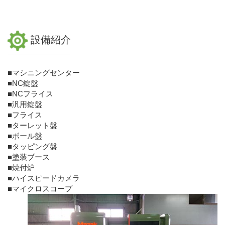
設備紹介
■マシニングセンター
■NC錠盤
■NCフライス
■汎用錠盤
■フライス
■ターレット盤
■ボール盤
■タッピング盤
■塗装ブース
■焼付炉
■ハイスピードカメラ
■マイクロスコープ